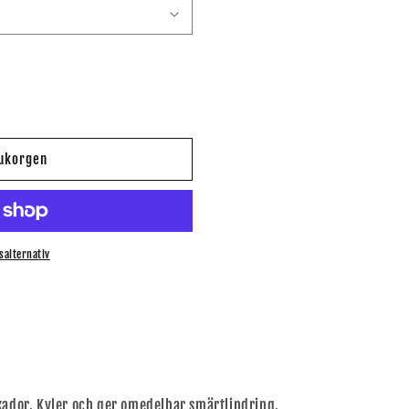
rukorgen
salternativ
kador. Kyler och ger omedelbar smärtlindring.