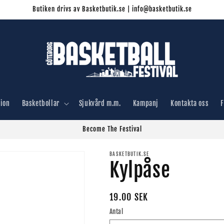
Butiken drivs av Basketbutik.se | info@basketbutik.se
tion
Basketbollar
Sjukvård m.m.
Kampanj
Kontakta oss
F
Become The Festival
BASKETBUTIK.SE
Kylpåse
Ordinarie
19.00 SEK
pris
Antal