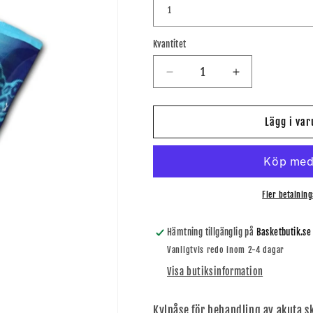
Kvantitet
Kvantitet
Minska
Öka
kvantitet
kvantitet
för
för
Kylpåse
Kylpåse
Lägg i va
Fler betalning
Hämtning tillgänglig på
Basketbutik.se
Vanligtvis redo inom 2-4 dagar
Visa butiksinformation
Kylpåse för behandling av akuta s