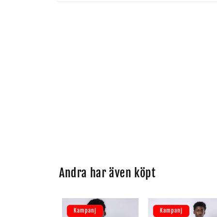
Öppna
mediet
1
i
modalfönster
Andra har även köpt
Kampanj
Kampanj