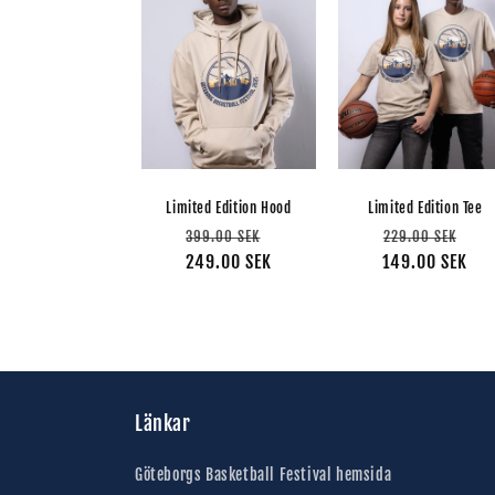
Limited Edition Hood
Limited Edition Tee
Ordinarie
Försäljningspris
Ordinarie
För
399.00 SEK
229.00 SEK
249.00 SEK
pris
149.00 SEK
pris
Länkar
Göteborgs Basketball Festival hemsida