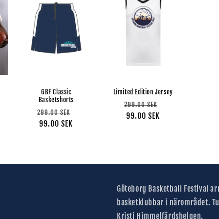
GBF Classic
Limited Edition Jersey
Basketshorts
säljningspris
Ordinarie
Försäljningspris
299.00 SEK
Ordinarie
Försäljningspris
299.00 SEK
pris
99.00 SEK
pris
99.00 SEK
Göteborg Basketball Festival a
basketklubbar i närområdet. Tu
Kristi Himmelfärdshelgen.